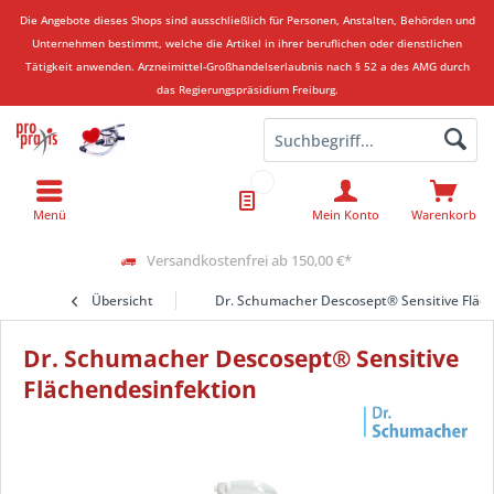
Die Angebote dieses Shops sind ausschließlich für Personen, Anstalten, Behörden und
Unternehmen bestimmt, welche die Artikel in ihrer beruflichen oder dienstlichen
Tätigkeit anwenden.
Arzneimittel-Großhandelserlaubnis nach § 52 a des AMG durch
das Regierungspräsidium Freiburg.
Menü
Mein Konto
Warenkorb
Versandkostenfrei ab 150,00 €*
Übersicht
Dr. Schumacher Descosept® Sensitive Fläc
Dr. Schumacher Descosept® Sensitive
Flächendesinfektion