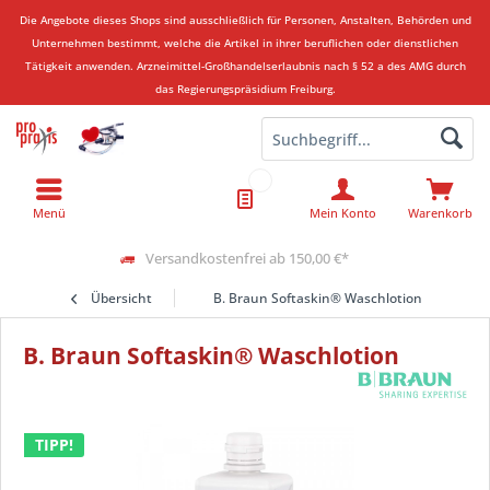
Die Angebote dieses Shops sind ausschließlich für Personen, Anstalten, Behörden und
Unternehmen bestimmt, welche die Artikel in ihrer beruflichen oder dienstlichen
Tätigkeit anwenden.
Arzneimittel-Großhandelserlaubnis nach § 52 a des AMG durch
das Regierungspräsidium Freiburg.
Menü
Mein Konto
Warenkorb
Versandkostenfrei ab 150,00 €*
Übersicht
B. Braun Softaskin® Waschlotion
B. Braun Softaskin® Waschlotion
TIPP!