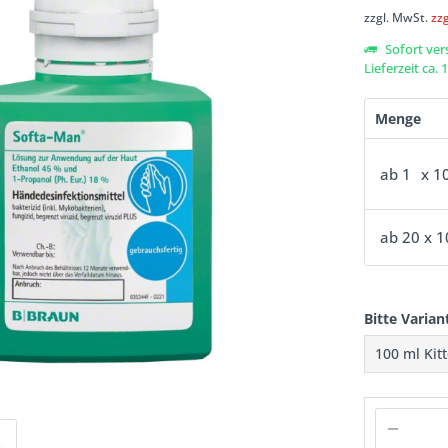
zzgl. MwSt.
zz
Sofort ver
Lieferzeit ca.
Menge
ab
1
x 1
ab
20
x 1
Bitte Varian