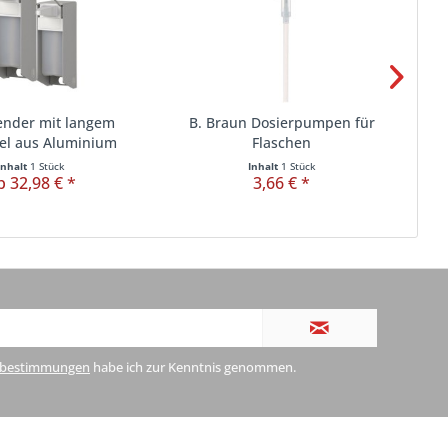
ender mit langem
B. Braun Dosierpumpen für
B.
l aus Aluminium
Flaschen
Inhalt
1 Stück
Inhalt
1 Stück
b 32,98 € *
3,66 € *
zbestimmungen
habe ich zur Kenntnis genommen.