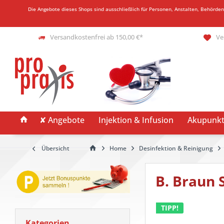
Die Angebote dieses Shops sind ausschließlich für Personen, Anstalten, Behörde
Versandkostenfrei ab 150,00 €*
Ve
✘ Angebote
Injektion & Infusion
Akupunkt
Übersicht
Home
Desinfektion & Reinigung
B. Braun
TIPP!
Kategorien