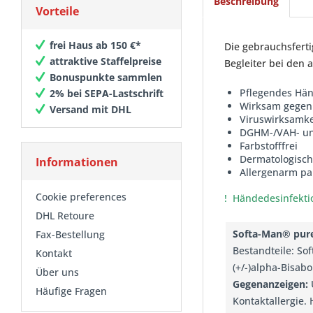
Beschreibung
Vorteile
frei Haus ab 150 €*
Die gebrauchsferti
attraktive Staffelpreise
Begleiter bei den
Bonuspunkte sammlen
Pflegendes Hän
2% bei SEPA-Lastschrift
Wirksam gegen 
Versand mit DHL
Viruswirksamkei
DGHM-/VAH- und 
Farbstofffrei
Dermatologisch
Informationen
Allergenarm pa
Cookie preferences
! Händedesinfektio
DHL Retoure
Softa-Man® pur
Fax-Bestellung
Bestandteile: Sof
Kontakt
(+/-)alpha-Bisab
Über uns
Gegenanzeigen:
Ü
Häufige Fragen
Kontaktallergie.