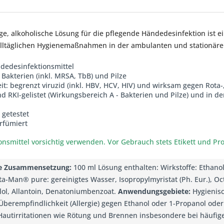
ge, alkoholische Lösung für die pflegende Händedesinfektion ist e
 alltäglichen Hygienemaßnahmen in der ambulanten und stationär
dedesinfektionsmittel
Bakterien (inkl. MRSA, TbB) und Pilze
t: begrenzt viruzid (inkl. HBV, HCV, HIV) und wirksam gegen Rota-
RKI-gelistet (Wirkungsbereich A - Bakterien und Pilze) und in der
 getestet
rfümiert
nsmittel vorsichtig verwenden. Vor Gebrauch stets Etikett und Pr
e Zusammensetzung:
100 ml Lösung enthalten: Wirkstoffe: Ethanol 
ta-Man® pure: gereinigtes Wasser, Isopropylmyristat (Ph. Eur.), Oc
olol, Allantoin, Denatoniumbenzoat.
Anwendungsgebiete:
Hygienisc
berempfindlichkeit (Allergie) gegen Ethanol oder 1-Propanol oder
 Hautirritationen wie Rötung und Brennen insbesondere bei häuf