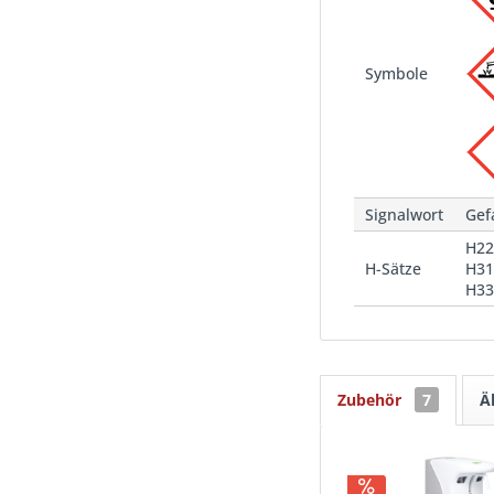
Symbole
Signalwort
Gef
H22
H-Sätze
H31
H33
Zubehör
7
Ä