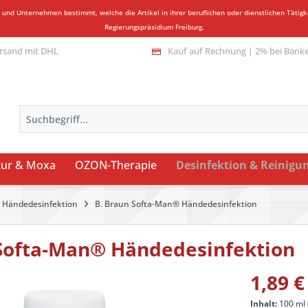
n und Unternehmen bestimmt, welche die Artikel in ihrer beruflichen oder dienstlichen Täti
Regierungspräsidium Freiburg.
rsand mit DHL
Kauf auf Rechnung | 2% bei Bank
ur & Moxa
OZON-Therapie
Desinfektion & Reinigu
Händedesinfektion
B. Braun Softa-Man® Händedesinfektion
 Softa-Man® Händedesinfektion
1,89 €
Inhalt:
100 ml 