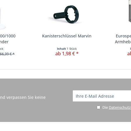
00/1000
Kanisterschlüssel Marvin
Eurosp
nder
Armhebe
ück
Inhalt
1 Stück
ab 1,98 € *
a
66,39 € *
nd verpassen Sie keine
Die
Datenschut