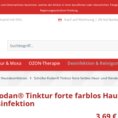
n und Unternehmen bestimmt, welche die Artikel in ihrer beruflichen oder dienstlichen Täti
Regierungspräsidium Freiburg.
rsand mit DHL
Kauf auf Rechnung | 2% bei Bank
ur & Moxa
OZON-Therapie
Desinfektion & Reinigu
Hautdesinfektion
Schülke Kodan® Tinktur forte farblos Haut- und Hände
odan® Tinktur forte farblos Hau
infektion
3,69 €