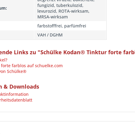
fungizid, tuberkulozid,
um:
levurozid, ROTA-wirksam,
MRSA-wirksam
farbstofffrei, parfümfrei
VAH / DGHM
nde Links zu "Schülke Kodan® Tinktur forte far
kel?
forte farblos auf schuelke.com
 von Schülke®
n & Downloads
ktinformation
heitsdatenblatt
: