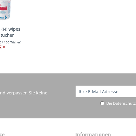
 (N) wipes
stücher
€
/ 100 Tücher)
€ *
nd verpassen Sie keine
Die
Datenschut
ce
Informationen