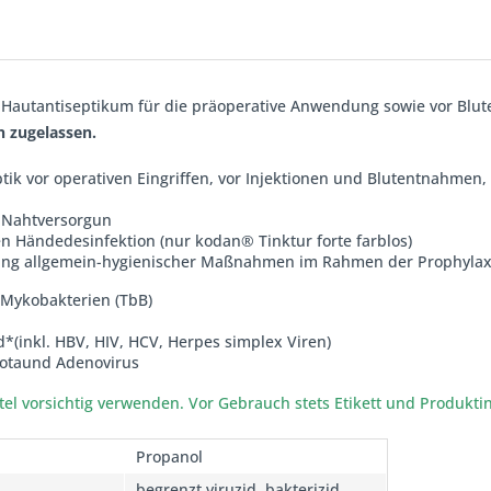
 Hautantiseptikum für die präoperative Anwendung sowie vor Blu
 zugelassen.
tik vor operativen Eingriffen, vor Injektionen und Blutentnahmen
 Nahtversorgun
n Händedesinfektion (nur kodan® Tinktur forte farblos)
ung allgemein-hygienischer Maßnahmen im Rahmen der Prophylax
. Mykobakterien (TbB)
d*(inkl. HBV, HIV, HCV, Herpes simplex Viren)
Rotaund Adenovirus
tel vorsichtig verwenden. Vor Gebrauch stets Etikett und Produkti
Propanol
begrenzt viruzid, bakterizid,