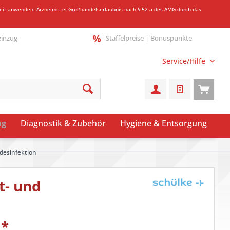
gkeit anwenden.
Arzneimittel-Großhandelserlaubnis nach § 52 a des AMG durch das
einzug
Staffelpreise | Bonuspunkte
Service/Hilfe
ng
Diagnostik & Zubehör
Hygiene & Entsorgung
desinfektion
t- und
*