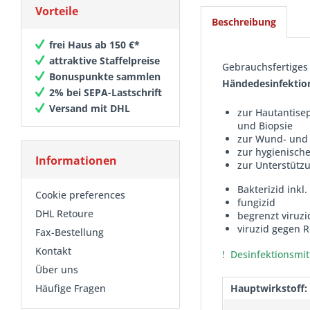
Vorteile
Beschreibung
frei Haus ab 150 €*
attraktive Staffelpreise
Gebrauchsfertiges
Bonuspunkte sammlen
Händedesinfektion
2% bei SEPA-Lastschrift
Versand mit DHL
zur Hautantisep
und Biopsie
zur Wund- und
zur hygienische
Informationen
zur Unterstütz
Bakterizid inkl
Cookie preferences
fungizid
DHL Retoure
begrenzt viruzi
viruzid gegen 
Fax-Bestellung
Kontakt
! Desinfektionsmit
Über uns
Häufige Fragen
Hauptwirkstoff: