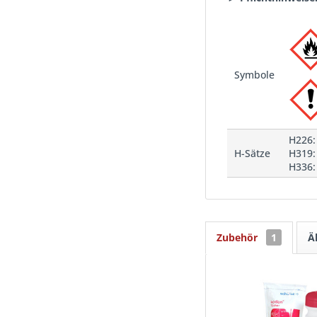
Symbole
H226:
H-Sätze
H319:
H336:
Zubehör
1
Ä