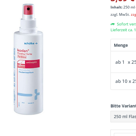
Inhalt:
250 ml 
zzgl. MwSt.
zz
Sofort ver
Lieferzeit ca.
Menge
ab
1
x 2
ab
10
x 
Bitte Varian