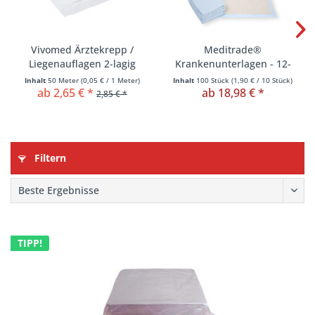
Vivomed Ärztekrepp /
Meditrade®
Liegenauflagen 2-lagig
Krankenunterlagen - 12-
lagig
Inhalt
50 Meter
(
0,05 €
/ 1 Meter)
Inhalt
100 Stück
(
1,90 €
/ 10 Stück)
ab 2,65 € *
ab 18,98 € *
2,85 € *
Filtern
TIPP!