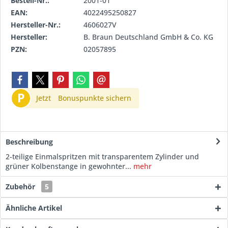
Bestell-Nr.:
2001-01
EAN:
4022495250827
Hersteller-Nr.:
4606027V
Hersteller:
B. Braun Deutschland GmbH & Co. KG
PZN:
02057895
P
Jetzt
Bonuspunkte sichern
Beschreibung
2-teilige Einmalspritzen mit transparentem Zylinder und
grüner Kolbenstange in gewohnter...
mehr
Zubehör
5
Ähnliche Artikel