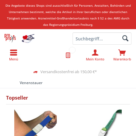
Die Angebote dieses Shops sind ausschließlich für Personen, Anstalten, Behörden und
Unternehmen bestimmt, welche die Artikel in ihrer beruflichen oder dienstlichen
Tätigkeit anwenden.
Arzneimittel-Großhandelserlaubnis nach § 52 a des AMG durch
das Regierungspräsidium Freiburg.
Menü
Mein Konto
Warenkorb
Versandkostenfrei ab 150,00 €*
Venenstauer
Topseller