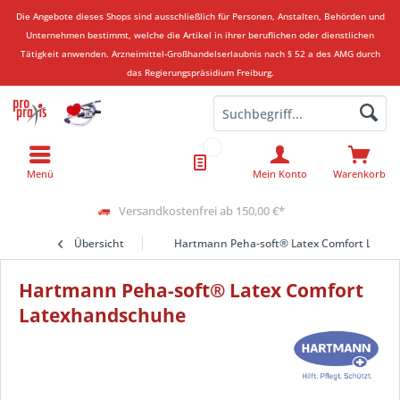
Die Angebote dieses Shops sind ausschließlich für Personen, Anstalten, Behörden und
Unternehmen bestimmt, welche die Artikel in ihrer beruflichen oder dienstlichen
Tätigkeit anwenden.
Arzneimittel-Großhandelserlaubnis nach § 52 a des AMG durch
das Regierungspräsidium Freiburg.
Menü
Mein Konto
Warenkorb
Versandkostenfrei ab 150,00 €*
Übersicht
Hartmann Peha-soft® Latex Comfort Late
Hartmann Peha-soft® Latex Comfort
Latexhandschuhe