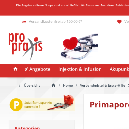
Die Angebote dieses Shops sind ausschließlich für Personen, Anstalten, Behörde
Versandkostenfrei ab 150,00 €*
Ve
✘ Angebote
Injektion & Infusion
Akupunk
Übersicht
Home
Verbandmittel & Erste-Hilfe
Primapore
Kategorien