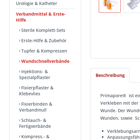
Urologie & Katheter
Verbandmittel & Erste-
Hilfe
Sterile Komplett-Sets
Erste-Hilfe & Zubehör
Tupfer & Kompressen
Wundschnellverbände
Injektions- &
Beschreibung
Spezialpflaster
Fixierpflaster &
Klebevlies
Primapore® ist ei
Verkleben mit der
Fixierbinden &
Verbandmull
Wunde. Der Wundve
Wunden, sowie Sc
Schlauch- &
Fertigverbände
Verklebungsar
Kompress.- &
Anpassungsfähi