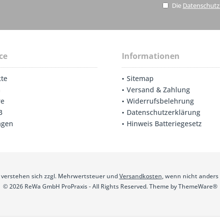
Die
Datenschut
ce
Informationen
te
Sitemap
m
Versand & Zahlung
re
Widerrufsbelehrung
B
Datenschutzerklärung
agen
Hinweis Batteriegesetz
se verstehen sich zzgl. Mehrwertsteuer und
Versandkosten
, wenn nicht anders
© 2026 ReWa GmbH ProPraxis - All Rights Reserved. Theme by
ThemeWare®