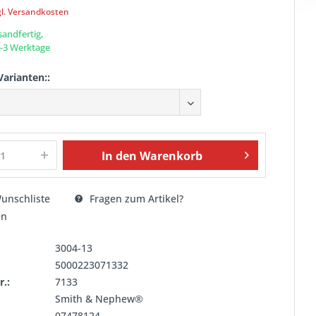
gl. Versandkosten
sandfertig,
 1-3 Werktage
Varianten::
In den
Warenkorb
unschliste
Fragen zum Artikel?
en
3004-13
5000223071332
r.:
7133
Smith & Nephew®
07478124