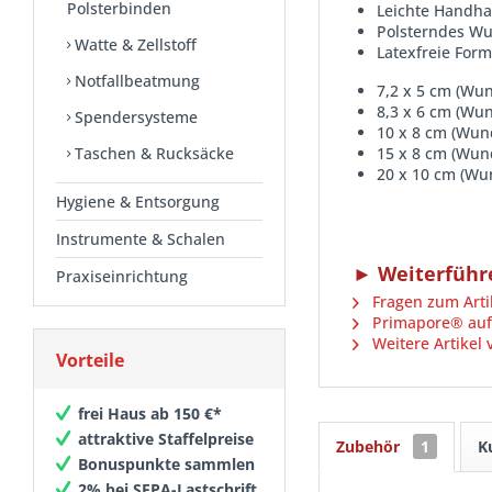
Polsterbinden
Leichte Handh
Polsterndes W
Watte & Zellstoff
Latexfreie For
Notfallbeatmung
7,2 x 5 cm (Wun
8,3 x 6 cm (Wun
Spendersysteme
10 x 8 cm (Wund
Taschen & Rucksäcke
15 x 8 cm (Wund
20 x 10 cm (Wun
Hygiene & Entsorgung
Instrumente & Schalen
► Weiterführe
Praxiseinrichtung
Fragen zum Arti
Primapore® auf
Weitere Artikel
Vorteile
frei Haus ab 150 €*
attraktive Staffelpreise
Zubehör
1
K
Bonuspunkte sammlen
2% bei SEPA-Lastschrift