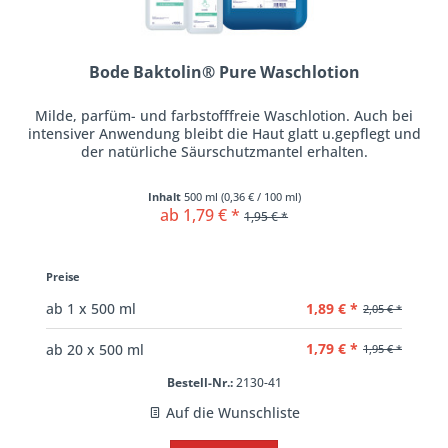
Bode Baktolin® Pure Waschlotion
Milde, parfüm- und farbstofffreie Waschlotion. Auch bei
intensiver Anwendung bleibt die Haut glatt u.gepflegt und
der natürliche Säurschutzmantel erhalten.
Inhalt
500 ml
(
0,36 €
/ 100 ml)
ab 1,79 € *
1,95 € *
Preise
1,89 € *
ab
1
x 500 ml
2,05 € *
1,79 € *
ab
20
x 500 ml
1,95 € *
Bestell-Nr.:
2130-41
Auf die Wunschliste