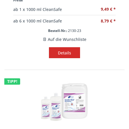
Preise
9,49 € *
ab
1
x 1000 ml CleanSafe
8,79 € *
ab
6
x 1000 ml CleanSafe
Bestell-Nr.:
2130-23
Auf die Wunschliste
Details
TIPP!