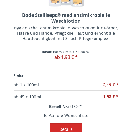
Bode Stellisept® med antimikrobielle
Waschlotion
Hygienische, antimikrobielle Waschlotion für Körper,
Haare und Hände. Pflegt die Haut und erhöht die
Hautfeuchtigkeit, mit 3-fach Pflegekomplex.
Inhalt
100 ml
(
19,80 €
/ 1000 ml)
ab 1,98 € *
Preise
2,19 € *
ab
1
x 100ml
1,98 € *
ab
45
x 100ml
Bestell-Nr.:
2130-71
Auf die Wunschliste
Details