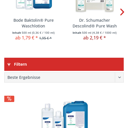
Bode Baktolin® Pure
Dr. Schumacher
Waschlotion
Descolind® Pure Wash
Waschlotion
Inhalt
500 ml
(
0,36 €
/ 100 ml)
Inhalt
500 ml
(
4,38 €
/ 1000 ml)
ab 1,79 € *
ab 2,19 € *
1,95 € *
Filtern