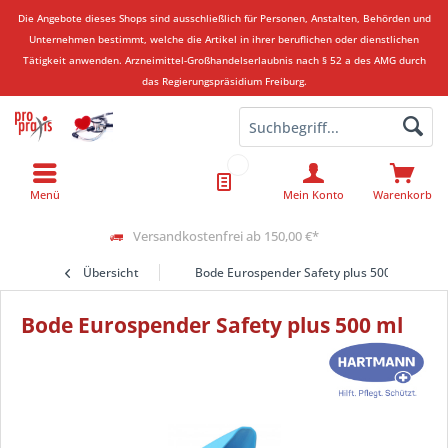
Die Angebote dieses Shops sind ausschließlich für Personen, Anstalten, Behörden und
Unternehmen bestimmt, welche die Artikel in ihrer beruflichen oder dienstlichen
Tätigkeit anwenden.
Arzneimittel-Großhandelserlaubnis nach § 52 a des AMG durch
das Regierungspräsidium Freiburg.
Menü
Mein Konto
Warenkorb
Versandkostenfrei ab 150,00 €*
Übersicht
Bode Eurospender Safety plus 500 ml
Bode Eurospender Safety plus 500 ml