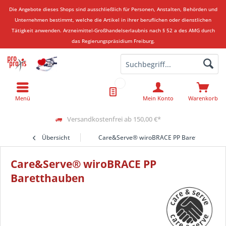
Die Angebote dieses Shops sind ausschließlich für Personen, Anstalten, Behörden und
Unternehmen bestimmt, welche die Artikel in ihrer beruflichen oder dienstlichen
Tätigkeit anwenden.
Arzneimittel-Großhandelserlaubnis nach § 52 a des AMG durch
das Regierungspräsidium Freiburg.
Menü
Mein Konto
Warenkorb
Versandkostenfrei ab 150,00 €*
Übersicht
Care&Serve® wiroBRACE PP Baretthauben
Care&Serve® wiroBRACE PP
Baretthauben