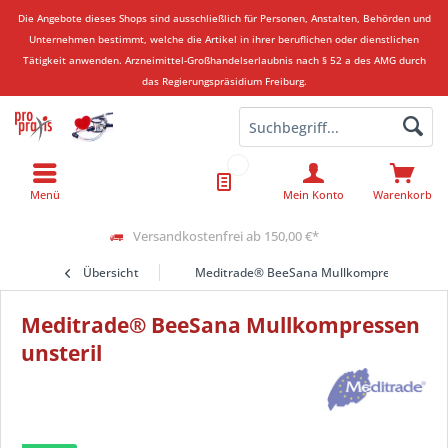
Die Angebote dieses Shops sind ausschließlich für Personen, Anstalten, Behörden und
Unternehmen bestimmt, welche die Artikel in ihrer beruflichen oder dienstlichen
Tätigkeit anwenden.
Arzneimittel-Großhandelserlaubnis nach § 52 a des AMG durch
das Regierungspräsidium Freiburg.
Menü
Mein Konto
Warenkorb
Versandkostenfrei ab 150,00 €*
Übersicht
Meditrade® BeeSana Mullkompressen unste
Meditrade® BeeSana Mullkompressen
unsteril