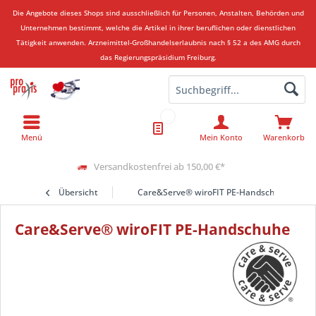
Die Angebote dieses Shops sind ausschließlich für Personen, Anstalten, Behörden und
Unternehmen bestimmt, welche die Artikel in ihrer beruflichen oder dienstlichen
Tätigkeit anwenden.
Arzneimittel-Großhandelserlaubnis nach § 52 a des AMG durch
das Regierungspräsidium Freiburg.
Menü
Mein Konto
Warenkorb
Versandkostenfrei ab 150,00 €*
Übersicht
Care&Serve® wiroFIT PE-Handschuhe
Care&Serve® wiroFIT PE-Handschuhe