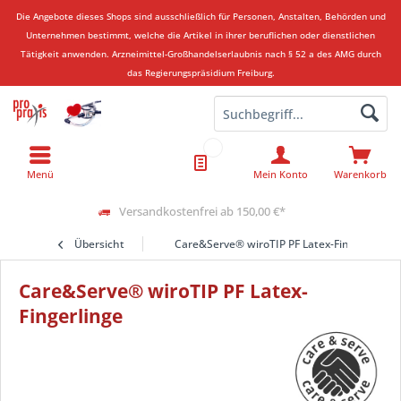
Die Angebote dieses Shops sind ausschließlich für Personen, Anstalten, Behörden und
Unternehmen bestimmt, welche die Artikel in ihrer beruflichen oder dienstlichen
Tätigkeit anwenden.
Arzneimittel-Großhandelserlaubnis nach § 52 a des AMG durch
das Regierungspräsidium Freiburg.
Menü
Mein Konto
Warenkorb
Versandkostenfrei ab 150,00 €*
Übersicht
Care&Serve® wiroTIP PF Latex-Fingerlinge
Care&Serve® wiroTIP PF Latex-
Fingerlinge