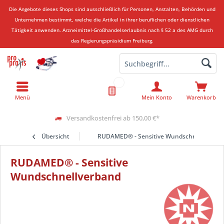
Die Angebote dieses Shops sind ausschließlich für Personen, Anstalten, Behörden und
Unternehmen bestimmt, welche die Artikel in ihrer beruflichen oder dienstlichen
Tätigkeit anwenden.
Arzneimittel-Großhandelserlaubnis nach § 52 a des AMG durch
das Regierungspräsidium Freiburg.
Menü
Mein Konto
Warenkorb
Versandkostenfrei ab 150,00 €*
Übersicht
RUDAMED® - Sensitive Wundschnellverban
RUDAMED® - Sensitive
Wundschnellverband