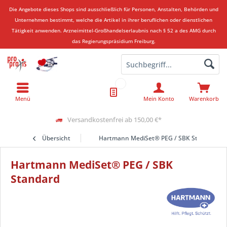
Die Angebote dieses Shops sind ausschließlich für Personen, Anstalten, Behörden und
Unternehmen bestimmt, welche die Artikel in ihrer beruflichen oder dienstlichen
Tätigkeit anwenden.
Arzneimittel-Großhandelserlaubnis nach § 52 a des AMG durch
das Regierungspräsidium Freiburg.
Menü
Mein Konto
Warenkorb
Versandkostenfrei ab 150,00 €*
Übersicht
Hartmann MediSet® PEG / SBK Standard
Hartmann MediSet® PEG / SBK
Standard