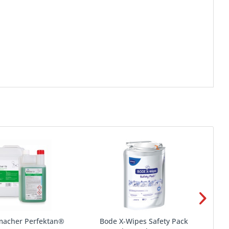
macher Perfektan®
Bode X-Wipes Safety Pack
Ca