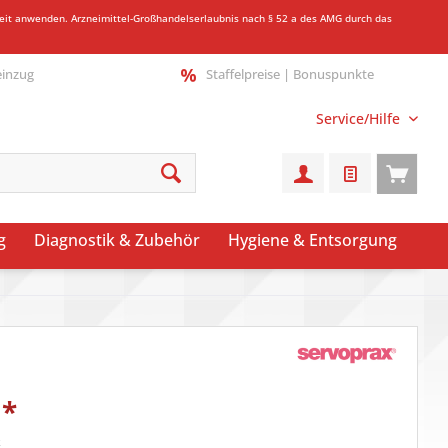
gkeit anwenden.
Arzneimittel-Großhandelserlaubnis nach § 52 a des AMG durch das
einzug
Staffelpreise | Bonuspunkte
Service/Hilfe
g
Diagnostik & Zubehör
Hygiene & Entsorgung
*
k