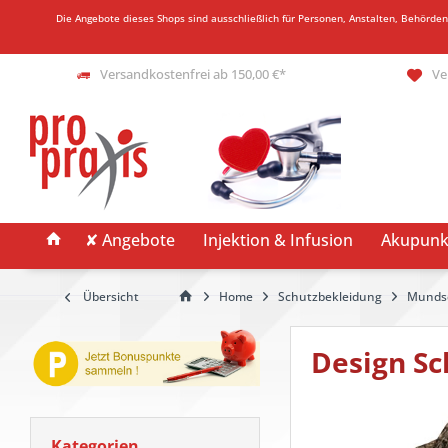
Die Angebote dieses Shops sind ausschließlich für Personen, Anstalten, Behörde
Versandkostenfrei ab 150,00 €*
Ve
✘ Angebote
Injektion & Infusion
Akupunk
Übersicht
Home
Schutzbekleidung
Munds
Design Sc
Kategorien