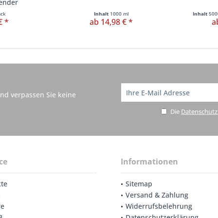
pender
ück
Inhalt
1000 ml
Inhalt
500
€ *
ab 14,98 € *
a
nd verpassen Sie keine
Die
Datenschut
ce
Informationen
te
Sitemap
m
Versand & Zahlung
re
Widerrufsbelehrung
B
Datenschutzerklärung