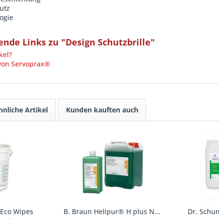
utz
ogie
nde Links zu "Design Schutzbrille"
kel?
 von Servoprax®
hnliche Artikel
Kunden kauften auch
 Eco Wipes
B. Braun Helipur® H plus N...
Dr. Schu