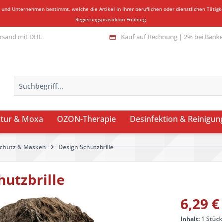
n und Unternehmen bestimmt, welche die Artikel in ihrer beruflichen oder dienstlichen Täti
Regierungspräsidium Freiburg.
rsand mit DHL
Kauf auf Rechnung | 2% bei Bank
tur & Moxa
OZON-Therapie
Desinfektion & Reinigun
chutz & Masken
Design Schutzbrille
hutzbrille
6,29 €
Inhalt:
1 Stüc