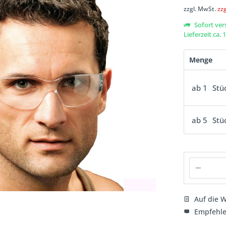
zzgl. MwSt.
zz
Sofort ver
Lieferzeit ca.
Menge
ab
1
Stü
ab
5
Stü
Auf die W
Empfehl