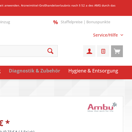
gkeit anwenden.
Arzneimittel-Großhandelserlaubnis nach § 52 a des AMG durch das
einzug
Staffelpreise | Bonuspunkte
Service/Hilfe
g
Diagnostik & Zubehör
Hygiene & Entsorgung
€
*
k (
0,23 €
* / 1 Stück)