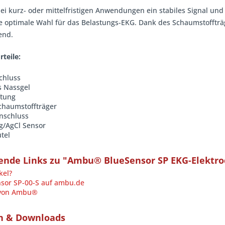
bei kurz- oder mittelfristigen Anwendungen ein stabiles Signal un
die optimale Wahl für das Belastungs-EKG. Dank des Schaumstofftr
end.
rteile:
chluss
s Nassgel
ftung
chaumstoffträger
Anschluss
g/AgCl Sensor
tel
ende Links zu "Ambu® BlueSensor SP EKG-Elektr
kel?
or SP-00-S auf ambu.de
 von Ambu®
n & Downloads