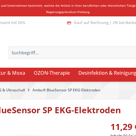
n und Unternehmen bestimmt, welche die Artikel in ihrer beruflichen oder dienstlichen Täti
Regierungspräsidium Freiburg.
rsand mit DHL
Kauf auf Rechnung | 2% bei Bank
tur & Moxa
OZON-Therapie
Desinfektion & Reinigun
 & Ultraschall
Ambu® BlueSensor SP EKG-Elektroden
ueSensor SP EKG-Elektroden
11,29 
Inhalt:
50 Stüc