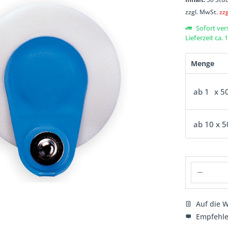
zzgl. MwSt.
zz
Sofort ver
Lieferzeit ca.
Menge
ab
1
x 5
ab
10
x 5
Auf die W
Empfehl