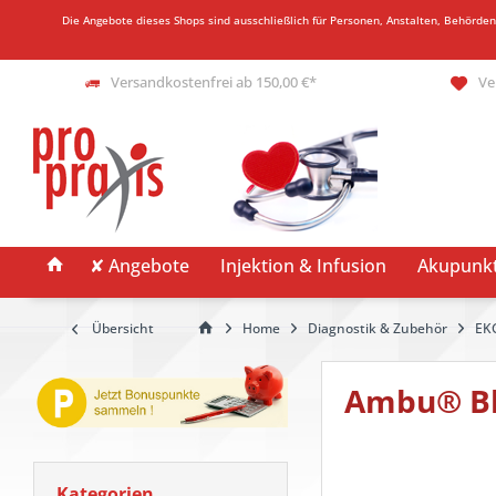
Die Angebote dieses Shops sind ausschließlich für Personen, Anstalten, Behörde
Versandkostenfrei ab 150,00 €*
Ve
✘ Angebote
Injektion & Infusion
Akupunk
Übersicht
Home
Diagnostik & Zubehör
EKG
Ambu® Bl
Kategorien