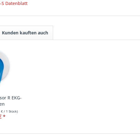
S Datenblatt
Kunden kauften auch
or R EKG-
den
 €
/ 1 Stück)
€ *