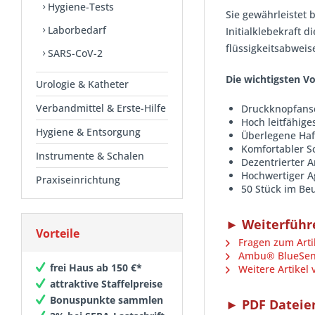
Hygiene-Tests
Sie gewährleistet 
Laborbedarf
Initialklebekraft 
flüssigkeitsabweis
SARS-CoV-2
Die wichtigsten Vo
Urologie & Katheter
Verbandmittel & Erste-Hilfe
Druckknopfans
Hoch leitfähige
Hygiene & Entsorgung
Überlegene Ha
Komfortabler S
Instrumente & Schalen
Dezentrierter 
Hochwertiger A
Praxiseinrichtung
50 Stück im Beu
► Weiterführ
Vorteile
Fragen zum Arti
Ambu® BlueSens
frei Haus ab 150 €*
Weitere Artikel
attraktive Staffelpreise
Bonuspunkte sammlen
► PDF Dateie