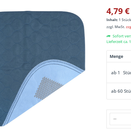
4,79 €
Inhalt:
1 Stüc
zzgl. MwSt.
zz
Sofort ver
Lieferzeit ca.
Menge
ab
1
Stü
ab
60
Stü