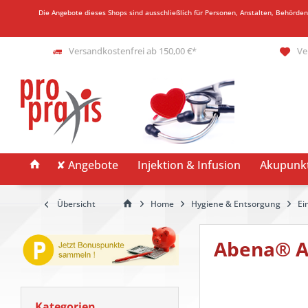
Die Angebote dieses Shops sind ausschließlich für Personen, Anstalten, Behörde
Versandkostenfrei ab 150,00 €*
Ve
✘ Angebote
Injektion & Infusion
Akupunk
Übersicht
Home
Hygiene & Entsorgung
Ei
Abena® Ab
Kategorien