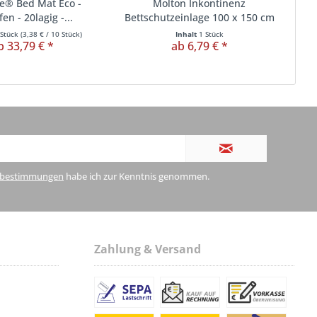
e® Bed Mat Eco -
Molton Inkontinenz
Kun
en - 20lagig -...
Bettschutzeinlage 100 x 150 cm
 Stück
(
3,38 €
/ 10 Stück)
Inhalt
1 Stück
b 33,79 € *
ab 6,79 € *
zbestimmungen
habe ich zur Kenntnis genommen.
Zahlung & Versand