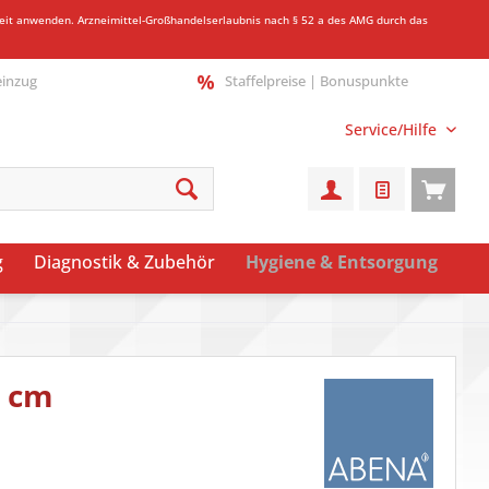
gkeit anwenden.
Arzneimittel-Großhandelserlaubnis nach § 52 a des AMG durch das
einzug
Staffelpreise | Bonuspunkte
Service/Hilfe
g
Diagnostik & Zubehör
Hygiene & Entsorgung
5 cm