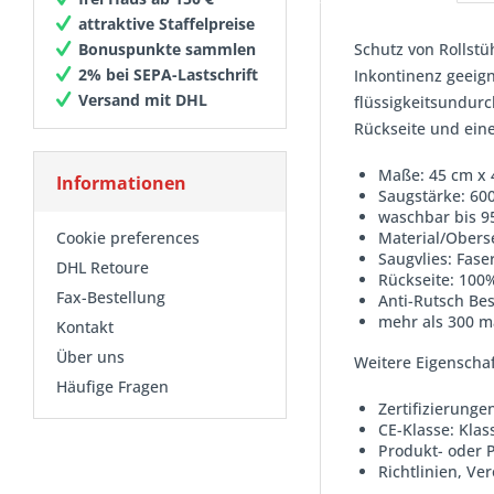
attraktive Staffelpreise
Schutz von Rollst
Bonuspunkte sammlen
2% bei SEPA-Lastschrift
Inkontinenz geeign
Versand mit DHL
flüssigkeitsundurc
Rückseite und ein
Maße: 45 cm x 
Informationen
Saugstärke: 60
waschbar bis 9
Material/Oberse
Cookie preferences
Saugvlies: Fas
DHL Retoure
Rückseite: 100
Fax-Bestellung
Anti-Rutsch Be
mehr als 300 m
Kontakt
Über uns
Weitere Eigenschaf
Häufige Fragen
Zertifizierung
CE-Klasse: Klass
Produkt- oder 
Richtlinien, V