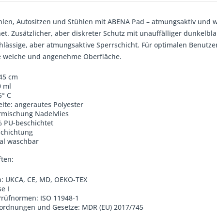
ühlen, Autositzen und Stühlen mit ABENA Pad – atmungsaktiv und w
et. Zusätzlicher, aber diskreter Schutz mit unauffälliger dunkelbl
hlässige, aber atmungsaktive Sperrschicht. Für optimalen Benutzer
e weiche und angenehme Oberfläche.
45 cm
0 ml
5° C
ite: angerautes Polyester
ermischung Nadelvlies
% PU-beschichtet
schichtung
al waschbar
ten:
en: UKCA, CE, MD, OEKO-TEX
e I
Prüfnormen: ISO 11948-1
erordnungen und Gesetze: MDR (EU) 2017/745