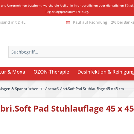
n und Unternehmen bestimmt, welche die Artikel in ihrer beruflichen oder dienstlichen Täti
Regierungspräsidium Freiburg.
rsand mit DHL
Kauf auf Rechnung | 2% bei Bank
tur & Moxa
OZON-Therapie
Desinfektion & Reinigun
nlagen & Spanntücher
Abena® Abri.Soft Pad Stuhlauflage 45 x 45 cm
ri.Soft Pad Stuhlauflage 45 x 4