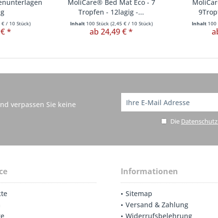
enunterlagen
MoliCare® Bed Mat Eco - 7
MoliCar
ig
Tropfen - 12lagig -...
9Tropf
 €
/ 10 Stück)
Inhalt
100 Stück
(
2,45 €
/ 10 Stück)
Inhalt
100
 € *
ab 24,49 € *
a
nd verpassen Sie keine
Die
Datenschut
ce
Informationen
te
Sitemap
m
Versand & Zahlung
re
Widerrufsbelehrung