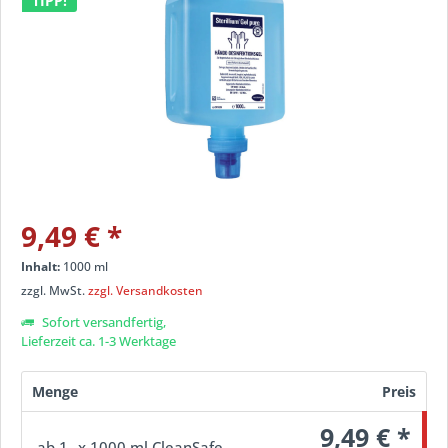
TIPP!
9,49 €
*
Inhalt:
1000 ml
zzgl. MwSt.
zzgl. Versandkosten
Sofort versandfertig,
Lieferzeit ca. 1-3 Werktage
Menge
Preis
9,49 € *
ab
1
x 1000 ml CleanSafe