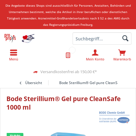
Die Angebote dieses Shops sind ausschließlich für Personen, Anstalten, Behörden und
Unternehmen bestimmt, welche die Artikel in ihrer beruflichen oder dienstlichen
Tätigkeit anwenden.
Arzneimittel-Großhandelserlaubnis nach § 52 a des AMG durch
das Regierungspräsidium Freiburg.
Menü
Mein Konto
Warenkorb
Versandkostenfrei ab 150,00 €*
Übersicht
Bode Sterillium® Gel pure CleanSafe 1000 m
Bode Sterillium® Gel pure CleanSafe
1000 ml