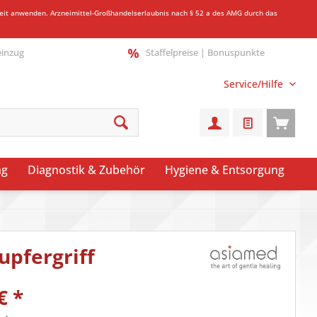
gkeit anwenden.
Arzneimittel-Großhandelserlaubnis nach § 52 a des AMG durch das
einzug
Staffelpreise | Bonuspunkte
Service/Hilfe
ng
Diagnostik & Zubehör
Hygiene & Entsorgung
pfergriff
€
*