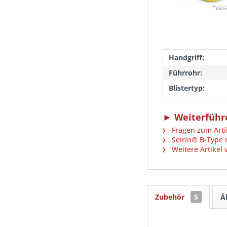
Handgriff:
Führrohr:
Blistertyp:
► Weiterführe
Fragen zum Arti
Seirin® B-Type m
Weitere Artikel
Zubehör
5
Ä