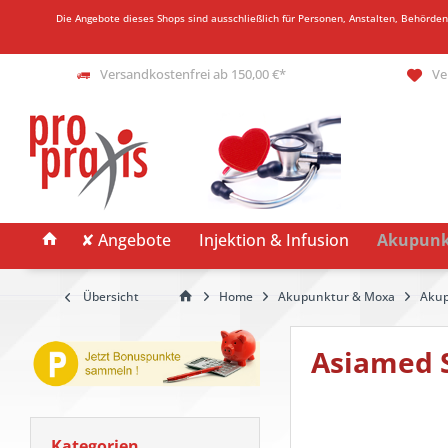
Die Angebote dieses Shops sind ausschließlich für Personen, Anstalten, Behörde
Versandkostenfrei ab 150,00 €*
Ve
✘ Angebote
Injektion & Infusion
Akupunk
Übersicht
Home
Akupunktur & Moxa
Akup
Asiamed S
Kategorien