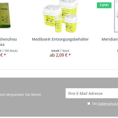
TIPP!
Shenzhou
Medibox® Entsorgungsbehälter
Meridian
xa
 €
/ 100 Stück)
Inhalt
1 Stück
 € *
ab 2,09 € *
nd verpassen Sie keine
Die
Datenschut