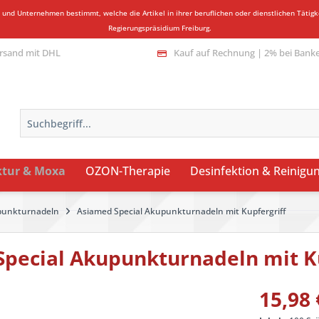
n und Unternehmen bestimmt, welche die Artikel in ihrer beruflichen oder dienstlichen Täti
Regierungspräsidium Freiburg.
rsand mit DHL
Kauf auf Rechnung | 2% bei Bank
tur & Moxa
OZON-Therapie
Desinfektion & Reinigu
unkturnadeln
Asiamed Special Akupunkturnadeln mit Kupfergriff
pecial Akupunkturnadeln mit Ku
15,98 