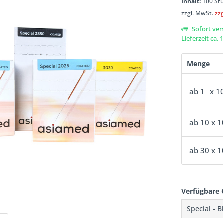
Inhalt:
100 St
zzgl. MwSt.
zz
Sofort ver
Lieferzeit ca.
Menge
ab
1
x 1
ab
10
x 1
ab
30
x 1
Verfügbare 