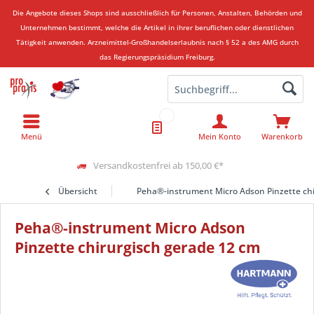
Die Angebote dieses Shops sind ausschließlich für Personen, Anstalten, Behörden und
Unternehmen bestimmt, welche die Artikel in ihrer beruflichen oder dienstlichen
Tätigkeit anwenden.
Arzneimittel-Großhandelserlaubnis nach § 52 a des AMG durch
das Regierungspräsidium Freiburg.
Menü
Mein Konto
Warenkorb
Versandkostenfrei ab 150,00 €*
Übersicht
Peha®-instrument Micro Adson Pinzette chi
Peha®-instrument Micro Adson
Pinzette chirurgisch gerade 12 cm