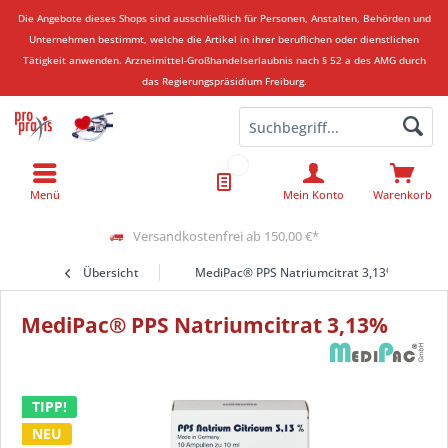
Die Angebote dieses Shops sind ausschließlich für Personen, Anstalten, Behörden und
Unternehmen bestimmt, welche die Artikel in ihrer beruflichen oder dienstlichen
Tätigkeit anwenden.
Arzneimittel-Großhandelserlaubnis nach § 52 a des AMG durch
das Regierungspräsidium Freiburg.
Menü
Mein Konto
Warenkorb
Versandkostenfrei ab 150,00 €*
Übersicht
MediPac® PPS Natriumcitrat 3,13%
MediPac® PPS Natriumcitrat 3,13%
TIPP!
NEU