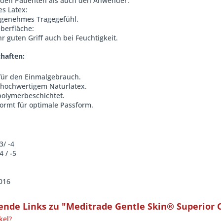
 den Patienten als auch den Anwender.
s Latex:
angenehmes Tragegefühl.
berfläche:
hr guten Griff auch bei Feuchtigkeit.
haften:
 für den Einmalgebrauch.
s hochwertigem Naturlatex.
polymerbeschichtet.
ormt für optimale Passform.
3/ -4
4 / -5
016
nde Links zu "Meditrade Gentle Skin® Superior 
kel?