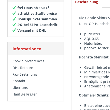
Beschreibung
frei Haus ab 150 €*
attraktive Staffelpreise
Die Gentle Skin® 
Bonuspunkte sammlen
Latex-OP-Handschu
2% bei SEPA-Lastschrift
Versand mit DHL
puderfrei
AQL 0.65
Naturlatex
paarweise steri
Informationen
Höchste Sterilität:
Cookie preferences
Gewährleistet 
DHL Retoure
Minimiert das 
Fax-Bestellung
Hervorragende 
Kontakt
Ermöglicht prä
Anatomische P
Über uns
Häufige Fragen
Optimaler Schutz:
Bietet eine zuv