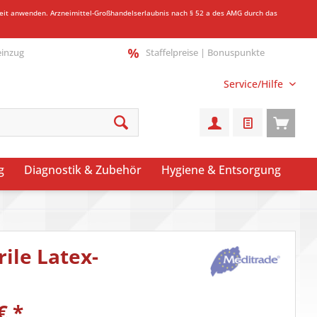
gkeit anwenden.
Arzneimittel-Großhandelserlaubnis nach § 52 a des AMG durch das
einzug
Staffelpreise | Bonuspunkte
Service/Hilfe
g
Diagnostik & Zubehör
Hygiene & Entsorgung
ile Latex-
€
*