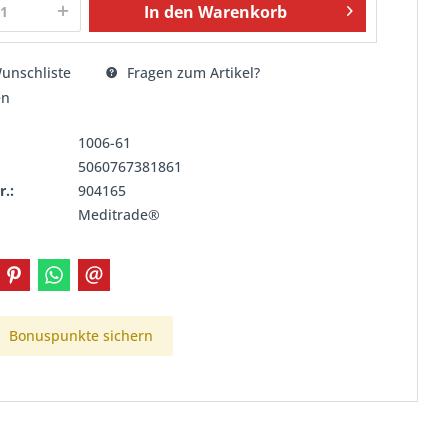
In den
Warenkorb
unschliste
Fragen zum Artikel?
en
1006-61
5060767381861
r.:
904165
Meditrade®
Bonuspunkte sichern