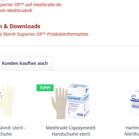
perior OP™ auf meditrade.de
 von Meditrade®
n & Downloads
 Skin® Superior OP™ Produktinformation
Kunden kauften auch
TIPP!
kin® steril -
Meditrade Copolymed®
Hartm
chuhe
Handschuhe steril
Nitril