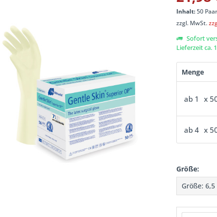
Inhalt:
50 Paar
zzgl. MwSt.
zz
Sofort ver
Lieferzeit ca.
Menge
ab
1
x 5
ab
4
x 5
Größe: