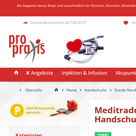
Die Angebote dieses Shops sind ausschließlich für Personen, Anstalten, Behörde
Versandkostenfrei ab 150,00 €*
Ve
✘ Angebote
Injektion & Infusion
Akupunk
Übersicht
Home
Handschuhe
Sterile Han
Meditrade
Handsch
Kategorien
TIPP!