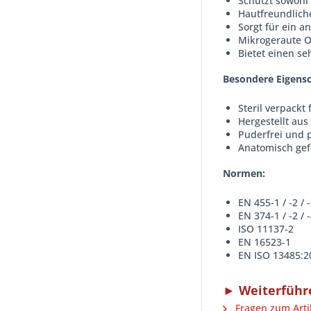
Schützt sowohl
Hautfreundliche
Sorgt für ein 
Mikrogeraute O
Bietet einen se
Besondere Eigensc
Steril verpackt
Hergestellt au
Puderfrei und 
Anatomisch gef
Normen:
EN 455-1 / -2 / -
EN 374-1 / -2 / -
ISO 11137-2
EN 16523-1
EN ISO 13485:2
► Weiterführe
Fragen zum Arti