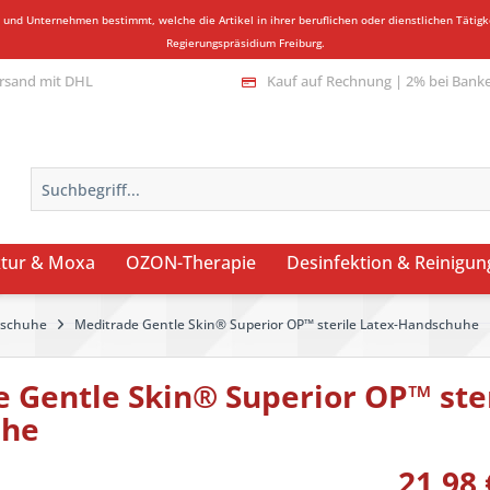
n und Unternehmen bestimmt, welche die Artikel in ihrer beruflichen oder dienstlichen Täti
Regierungspräsidium Freiburg.
rsand mit DHL
Kauf auf Rechnung | 2% bei Bank
tur & Moxa
OZON-Therapie
Desinfektion & Reinigun
dschuhe
Meditrade Gentle Skin® Superior OP™ sterile Latex-Handschuhe
 Gentle Skin® Superior OP™ ster
uhe
21,98 