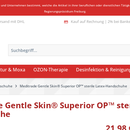
n und Unternehmen bestimmt, welche die Artikel in ihrer beruflichen oder dienstlichen Täti
Regierungspräsidium Freiburg.
rsand mit DHL
Kauf auf Rechnung | 2% bei Bank
tur & Moxa
OZON-Therapie
Desinfektion & Reinigun
dschuhe
Meditrade Gentle Skin® Superior OP™ sterile Latex-Handschuhe
 Gentle Skin® Superior OP™ ster
uhe
21,98 