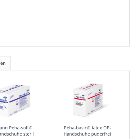
hen
ann Peha-soft®
Peha-basic® latex OP-
handschuhe steril
Handschuhe puderfrei