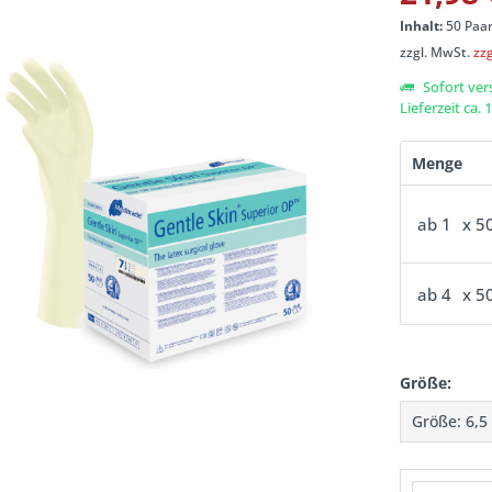
Inhalt:
50 Paar
zzgl. MwSt.
zz
Sofort ver
Lieferzeit ca.
Menge
ab
1
x 5
ab
4
x 5
Größe: