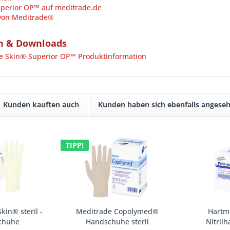
perior OP™ auf meditrade.de
 von Meditrade®
n & Downloads
 Skin® Superior OP™ Produktinformation
Kunden kauften auch
Kunden haben sich ebenfalls angese
TIPP!
kin® steril -
Meditrade Copolymed®
Hartm
chuhe
Handschuhe steril
Nitril