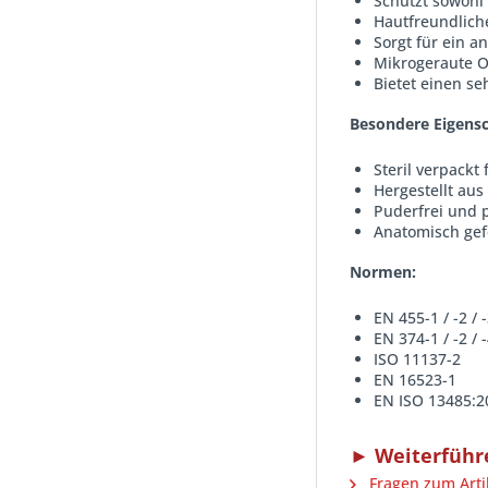
Schützt sowohl
Hautfreundliche
Sorgt für ein 
Mikrogeraute O
Bietet einen se
Besondere Eigensc
Steril verpackt
Hergestellt au
Puderfrei und 
Anatomisch gef
Normen:
EN 455-1 / -2 / -
EN 374-1 / -2 / -
ISO 11137-2
EN 16523-1
EN ISO 13485:2
► Weiterführe
Fragen zum Arti