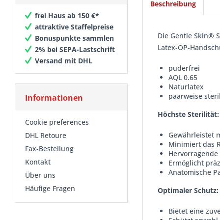
Beschreibung
frei Haus ab 150 €*
attraktive Staffelpreise
Die Gentle Skin® 
Bonuspunkte sammlen
Latex-OP-Handschu
2% bei SEPA-Lastschrift
Versand mit DHL
puderfrei
AQL 0.65
Naturlatex
paarweise steri
Informationen
Höchste Sterilität:
Cookie preferences
Gewährleistet 
DHL Retoure
Minimiert das 
Fax-Bestellung
Hervorragende 
Kontakt
Ermöglicht prä
Anatomische P
Über uns
Häufige Fragen
Optimaler Schutz:
Bietet eine zuv