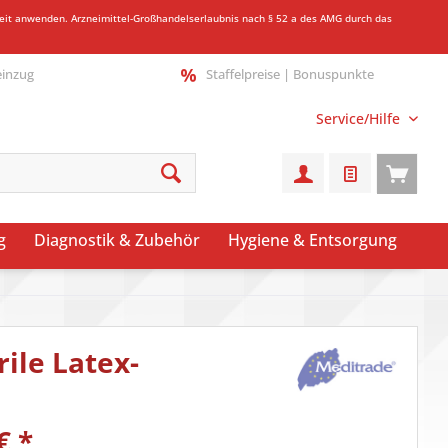
gkeit anwenden.
Arzneimittel-Großhandelserlaubnis nach § 52 a des AMG durch das
einzug
Staffelpreise | Bonuspunkte
Service/Hilfe
g
Diagnostik & Zubehör
Hygiene & Entsorgung
ile Latex-
€
*