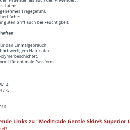
 den Patienten als auch den Anwender.
s Latex:
angenehmes Tragegefühl.
berfläche:
hr guten Griff auch bei Feuchtigkeit.
haften:
 für den Einmalgebrauch.
s hochwertigem Naturlatex.
polymerbeschichtet.
ormt für optimale Passform.
3/ -4
4 / -5
016
nde Links zu "Meditrade Gentle Skin® Superior 
kel?