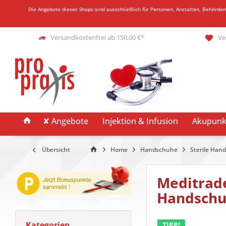
Die Angebote dieses Shops sind ausschließlich für Personen, Anstalten, Behörde
Versandkostenfrei ab 150,00 €*
Ve
✘ Angebote
Injektion & Infusion
Akupunk
Übersicht
Home
Handschuhe
Sterile Han
Meditrade
Handsch
Kategorien
TIPP!