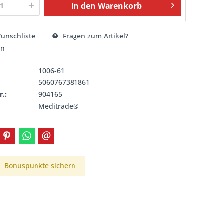
In den
Warenkorb
unschliste
Fragen zum Artikel?
en
1006-61
5060767381861
r.:
904165
Meditrade®
Bonuspunkte sichern