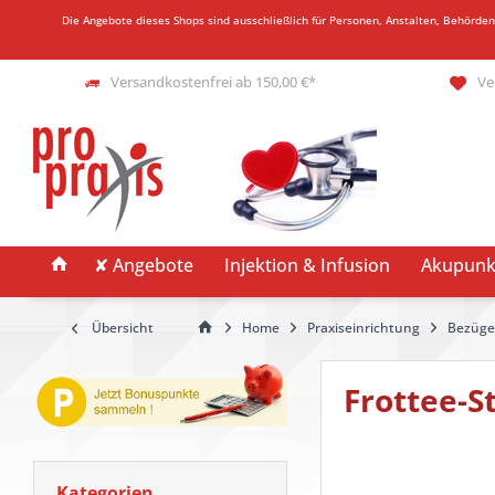
Die Angebote dieses Shops sind ausschließlich für Personen, Anstalten, Behörde
Versandkostenfrei ab 150,00 €*
Ve
✘ Angebote
Injektion & Infusion
Akupunk
Übersicht
Home
Praxiseinrichtung
Bezüge
Frottee-S
Kategorien