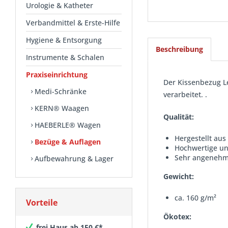
Urologie & Katheter
Verbandmittel & Erste-Hilfe
Hygiene & Entsorgung
Beschreibung
Instrumente & Schalen
Praxiseinrichtung
Der Kissenbezug L
Medi-Schränke
verarbeitet. .
KERN® Waagen
Qualität:
HAEBERLE® Wagen
Hergestellt au
Bezüge & Auflagen
Hochwertige und
Sehr angenehme
Aufbewahrung & Lager
Gewicht:
ca. 160 g/m²
Vorteile
Ökotex:
frei Haus ab 150 €*