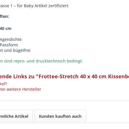
sse 1 – für Baby Artikel zertifiziert
ften:
 40 cm
ingendichte
 Passform
et und bügelfrei
 sind repro- und drucktechnisch bedingt.
nde Links zu "Frottee-Stretch 40 x 40 cm Kissen
kel?
von weitere Hersteller
hnliche Artikel
Kunden kauften auch