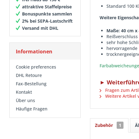
Standard 100 Kla
attraktive Staffelpreise
Bonuspunkte sammlen
Weitere Eigenscha
2% bei SEPA-Lastschrift
Versand mit DHL
Maße: 40 cm x
Reißverschluss
sehr hohe Schl
hervorragende
Informationen
trocknergeeign
Farbabweicheungen
Cookie preferences
DHL Retoure
► Weiterführe
Fax-Bestellung
Fragen zum Arti
Kontakt
Weitere Artikel 
Über uns
Häufige Fragen
Zubehör
1
Ä