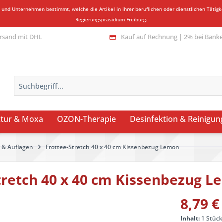
n und Unternehmen bestimmt, welche die Artikel in ihrer beruflichen oder dienstlichen Täti
Regierungspräsidium Freiburg.
rsand mit DHL
Kauf auf Rechnung | 2% bei Bank
tur & Moxa
OZON-Therapie
Desinfektion & Reinigun
 & Auflagen
Frottee-Stretch 40 x 40 cm Kissenbezug Lemon
tretch 40 x 40 cm Kissenbezug 
8,79 €
Inhalt:
1 Stüc