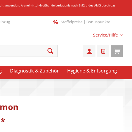
gkeit anwenden.
Arzneimittel-Großhandelserlaubnis nach § 52 a des AMG durch das
einzug
Staffelpreise | Bonuspunkte
Service/Hilfe
g
Diagnostik & Zubehör
Hygiene & Entsorgung
Lemon
 *
k