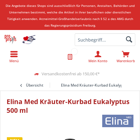
Die Angebote dieses Shops sind ausschließlich für Personen, Anstalten, Behörden und
Unternehmen bestimmt, welche die Artikel in ihrer beruflichen oder dienstlichen
Tätigkeit anwenden.
Arzneimittel-Großhandelserlaubnis nach § 52 a des AMG durch
das Regierungspräsidium Freiburg.
Menü
Mein Konto
Warenkorb
Versandkostenfrei ab 150,00 €*
Übersicht
Elina Med Kräuter-Kurbad Eukalyptus 500 m
Elina Med Kräuter-Kurbad Eukalyptus
500 ml