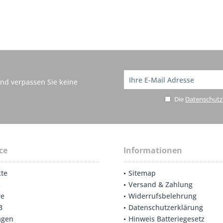
nd verpassen Sie keine
Die
Datenschut
ce
Informationen
te
Sitemap
m
Versand & Zahlung
re
Widerrufsbelehrung
B
Datenschutzerklärung
agen
Hinweis Batteriegesetz